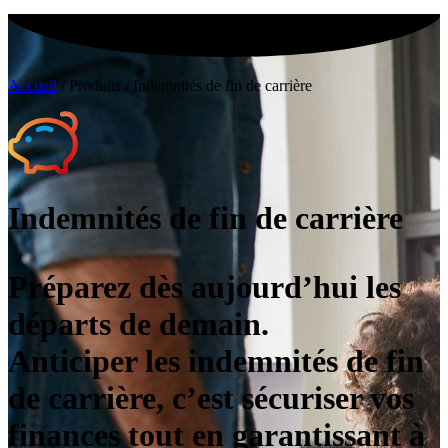
Accueil
/
Produits
/
Indemnités de fin de carrière
Indemnités de fin de carrière
Préparez dès aujourd’hui les
départs de demain.
Anticiper les indemnités de fin
de carrière, c’est sécuriser vos
finances tout en garantissant à