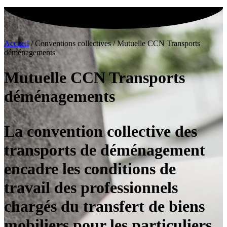
Accueil
/
Conventions collectives
/
Mutuelle CCN Transports
déménagements
Mutuelle CCN Transports
déménagements
La convention collective des
transports de déménagement
encadre les conditions de
travail des professionnels
chargés du transfert de biens
mobiliers pour les particuliers,