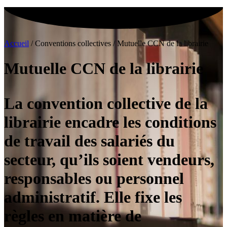
Accueil
/
Conventions collectives
/
Mutuelle CCN de la librairie
Mutuelle CCN de la librairie
La convention collective de la
librairie encadre les conditions
de travail des salariés du
secteur, qu’ils soient vendeurs,
responsables ou personnel
administratif. Elle fixe les
règles en matière de